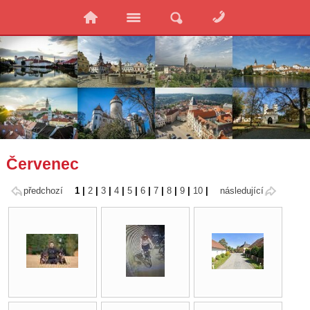
Červenec
předchozí
1
|
2
|
3
|
4
|
5
|
6
|
7
|
8
|
9
|
10
|
následující