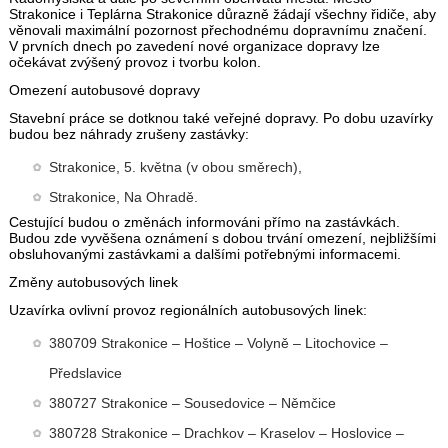
Strakonice i Teplárna Strakonice důrazně žádají všechny řidiče, aby
věnovali maximální pozornost přechodnému dopravnímu značení.
V prvních dnech po zavedení nové organizace dopravy lze
očekávat zvýšený provoz i tvorbu kolon.
Omezení autobusové dopravy
Stavební práce se dotknou také veřejné dopravy. Po dobu uzavírky
budou bez náhrady zrušeny zastávky:
Strakonice, 5. května (v obou směrech),
Strakonice, Na Ohradě.
Cestující budou o změnách informováni přímo na zastávkách.
Budou zde vyvěšena oznámení s dobou trvání omezení, nejbližšími
obsluhovanými zastávkami a dalšími potřebnými informacemi.
Změny autobusových linek
Uzavírka ovlivní provoz regionálních autobusových linek:
380709 Strakonice – Hoštice – Volyně – Litochovice –
Předslavice
380727 Strakonice – Sousedovice – Němčice
380728 Strakonice – Drachkov – Kraselov – Hoslovice –