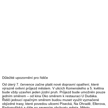
Důležité upozornění pro řidiče
Od úterý 7. července začne platit nové dopravní opatření, které
výrazně ovlivní průjezd městem. V ulicích Komenského a 5. května
bude vždy uzavřen jeden jízdní pruh. Průjezd bude umožněn pouze
jedním směrem – od kina Oko směrem k restauraci U Dudáka.
Řidiči jedoucí opačným směrem budou muset využít vyznačené
objízdné trasy, které povedou ulicemi Písecká, Na Ohradě, Ellerova,
Radomyšlská a dále po severním obchvatu města. Město