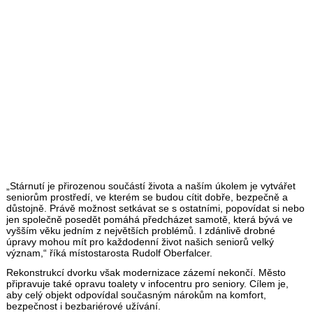
„Stárnutí je přirozenou součástí života a naším úkolem je vytvářet
seniorům prostředí, ve kterém se budou cítit dobře, bezpečně a
důstojně. Právě možnost setkávat se s ostatními, popovídat si nebo
jen společně posedět pomáhá předcházet samotě, která bývá ve
vyšším věku jedním z největších problémů. I zdánlivě drobné
úpravy mohou mít pro každodenní život našich seniorů velký
význam,“ říká místostarosta Rudolf Oberfalcer.
Rekonstrukcí dvorku však modernizace zázemí nekončí. Město
připravuje také opravu toalety v infocentru pro seniory. Cílem je,
aby celý objekt odpovídal současným nárokům na komfort,
bezpečnost i bezbariérové užívání.