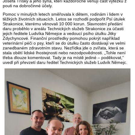
Josefa Třísky a jeho syna, kteří každoročně věnují část výtěžku z
pouti na dobročinné účely.
Pomoc v minulých letech směřovala k dětem, rodinám i lidem v
těžkých životních situacích. Letos se rozhodli podpořit Psí útulek
Strakonice, kterému věnovali 10 000 korun. Slavnostní předání
daru proběhlo v areálu Technických služeb Strakonice za účasti
jejich ředitele Ludvíka Němejce a vedoucí psího útulku Jitky
Zdychyncové. Finanční prostředky pomohou pokrýt například
veterinární péči o psy, kteří se do útulku často dostávají ve velmi
zanedbaném zdravotním stavu. Nezřídka jde o zvířata, která se
stala obětí lidské lhostejnosti nebo nezodpovědnosti. „Tohle není
třeba dlouze komentovat. Tady je na místě jediné – poděkovat,“
uvedl při převzetí daru ředitel Technických služeb Ludvík Němejc.