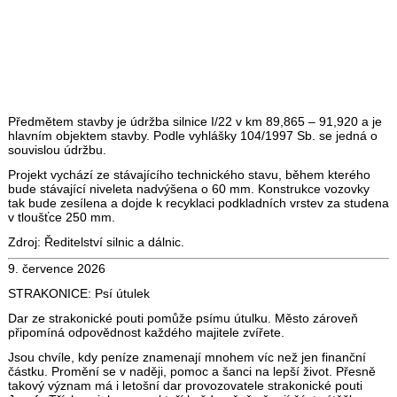
Předmětem stavby je údržba silnice I/22 v km 89,865 – 91,920 a je
hlavním objektem stavby. Podle vyhlášky 104/1997 Sb. se jedná o
souvislou údržbu.
Projekt vychází ze stávajícího technického stavu, během kterého
bude stávající niveleta nadvýšena o 60 mm. Konstrukce vozovky
tak bude zesílena a dojde k recyklaci podkladních vrstev za studena
v tloušťce 250 mm.
Zdroj: Ředitelství silnic a dálnic.
9. července 2026
STRAKONICE: Psí útulek
Dar ze strakonické pouti pomůže psímu útulku. Město zároveň
připomíná odpovědnost každého majitele zvířete.
Jsou chvíle, kdy peníze znamenají mnohem víc než jen finanční
částku. Promění se v naději, pomoc a šanci na lepší život. Přesně
takový význam má i letošní dar provozovatele strakonické pouti