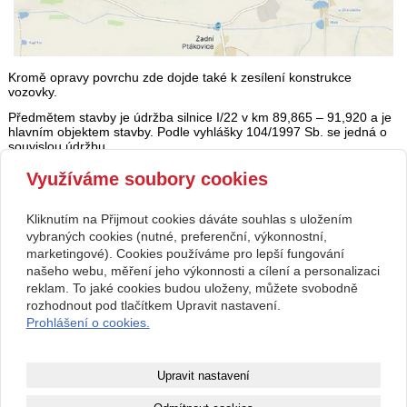
Kromě opravy povrchu zde dojde také k zesílení konstrukce
vozovky.
Předmětem stavby je údržba silnice I/22 v km 89,865 – 91,920 a je
hlavním objektem stavby. Podle vyhlášky 104/1997 Sb. se jedná o
souvislou údržbu.
Projekt vychází ze stávajícího technického stavu, během kterého
Využíváme soubory cookies
bude stávající niveleta nadvýšena o 60 mm. Konstrukce vozovky
tak bude zesílena a dojde k recyklaci podkladních vrstev za studena
v tloušťce 250 mm.
Kliknutím na Přijmout cookies dáváte souhlas s uložením
vybraných cookies (nutné, preferenční, výkonnostní,
Výběrové řízení zde >>>
marketingové). Cookies používáme pro lepší fungování
Zdroj: Ředitelství silnic a dálnic.
našeho webu, měření jeho výkonnosti a cílení a personalizaci
reklam. To jaké cookies budou uloženy, můžete svobodně
rozhodnout pod tlačítkem Upravit nastavení.
Prohlášení o cookies.
Kontakt
RegionálníMagazíny.cz
608608098
info@regionalnimagaziny.cz
Upravit nastavení
www.regionalnimagaziny.cz
Facebook