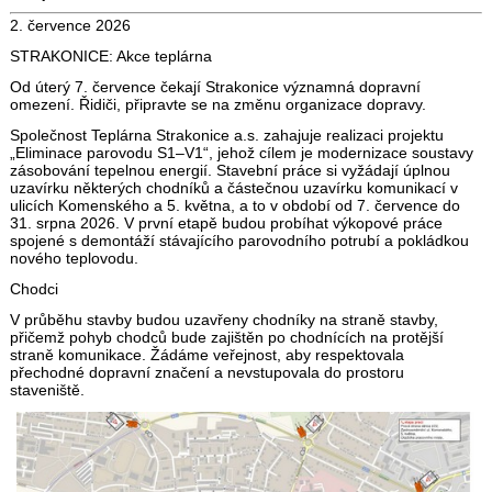
2. července 2026
STRAKONICE: Akce teplárna
Od úterý 7. července čekají Strakonice významná dopravní
omezení. Řidiči, připravte se na změnu organizace dopravy.
Společnost Teplárna Strakonice a.s. zahajuje realizaci projektu
„Eliminace parovodu S1–V1“, jehož cílem je modernizace soustavy
zásobování tepelnou energií. Stavební práce si vyžádají úplnou
uzavírku některých chodníků a částečnou uzavírku komunikací v
ulicích Komenského a 5. května, a to v období od 7. července do
31. srpna 2026. V první etapě budou probíhat výkopové práce
spojené s demontáží stávajícího parovodního potrubí a pokládkou
nového teplovodu.
Chodci
V průběhu stavby budou uzavřeny chodníky na straně stavby,
přičemž pohyb chodců bude zajištěn po chodnících na protější
straně komunikace. Žádáme veřejnost, aby respektovala
přechodné dopravní značení a nevstupovala do prostoru
staveniště.