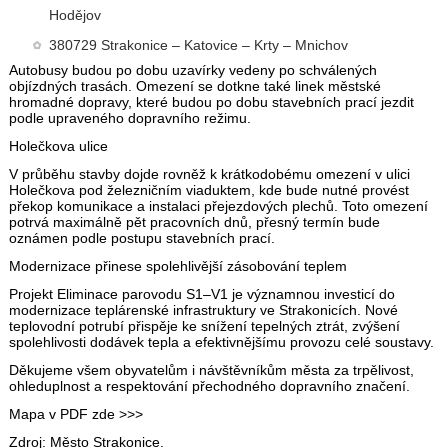
Hodějov
380729 Strakonice – Katovice – Krty – Mnichov
Autobusy budou po dobu uzavírky vedeny po schválených
objízdných trasách. Omezení se dotkne také linek městské
hromadné dopravy, které budou po dobu stavebních prací jezdit
podle upraveného dopravního režimu.
Holečkova ulice
V průběhu stavby dojde rovněž k krátkodobému omezení v ulici
Holečkova pod železničním viaduktem, kde bude nutné provést
překop komunikace a instalaci přejezdových plechů. Toto omezení
potrvá maximálně pět pracovních dnů, přesný termín bude
oznámen podle postupu stavebních prací.
Modernizace přinese spolehlivější zásobování teplem
Projekt Eliminace parovodu S1–V1 je významnou investicí do
modernizace teplárenské infrastruktury ve Strakonicích. Nové
teplovodní potrubí přispěje ke snížení tepelných ztrát, zvýšení
spolehlivosti dodávek tepla a efektivnějšímu provozu celé soustavy.
Děkujeme všem obyvatelům i návštěvníkům města za trpělivost,
ohleduplnost a respektování přechodného dopravního značení.
Mapa v PDF zde >>>
Zdroj: Město Strakonice.