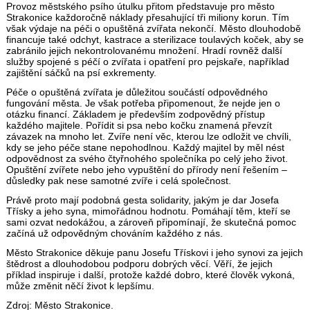
Provoz městského psího útulku přitom představuje pro město
Strakonice každoročně náklady přesahující tři miliony korun. Tím
však výdaje na péči o opuštěná zvířata nekončí. Město dlouhodobě
financuje také odchyt, kastrace a sterilizace toulavých koček, aby se
zabránilo jejich nekontrolovanému množení. Hradí rovněž další
služby spojené s péčí o zvířata i opatření pro pejskaře, například
zajištění sáčků na psí exkrementy.
Péče o opuštěná zvířata je důležitou součástí odpovědného
fungování města. Je však potřeba připomenout, že nejde jen o
otázku financí. Základem je především zodpovědný přístup
každého majitele. Pořídit si psa nebo kočku znamená převzít
závazek na mnoho let. Zvíře není věc, kterou lze odložit ve chvíli,
kdy se jeho péče stane nepohodlnou. Každý majitel by měl nést
odpovědnost za svého čtyřnohého společníka po celý jeho život.
Opuštění zvířete nebo jeho vypuštění do přírody není řešením –
důsledky pak nese samotné zvíře i celá společnost.
Právě proto mají podobná gesta solidarity, jakým je dar Josefa
Třísky a jeho syna, mimořádnou hodnotu. Pomáhají těm, kteří se
sami ozvat nedokážou, a zároveň připomínají, že skutečná pomoc
začíná už odpovědným chováním každého z nás.
Město Strakonice děkuje panu Josefu Třískovi i jeho synovi za jejich
štědrost a dlouhodobou podporu dobrých věcí. Věří, že jejich
příklad inspiruje i další, protože každé dobro, které člověk vykoná,
může změnit něčí život k lepšímu.
Zdroj: Město Strakonice.