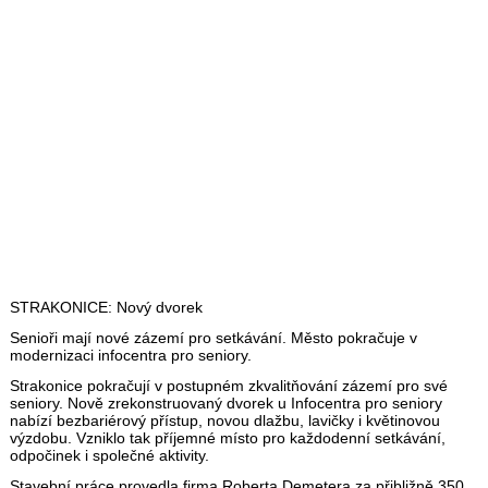
STRAKONICE: Nový dvorek
Senioři mají nové zázemí pro setkávání. Město pokračuje v
modernizaci infocentra pro seniory.
Strakonice pokračují v postupném zkvalitňování zázemí pro své
seniory. Nově zrekonstruovaný dvorek u Infocentra pro seniory
nabízí bezbariérový přístup, novou dlažbu, lavičky i květinovou
výzdobu. Vzniklo tak příjemné místo pro každodenní setkávání,
odpočinek i společné aktivity.
Stavební práce provedla firma Roberta Demetera za přibližně 350