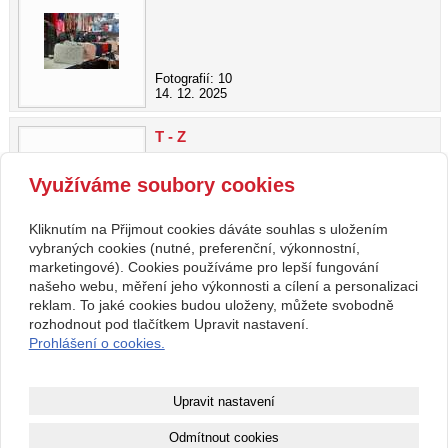
Fotografií: 10
14. 12. 2025
T - Z
Využíváme soubory cookies
Fotografií: 17
Kliknutím na Přijmout cookies dáváte souhlas s uložením
14. 12. 2025
vybraných cookies (nutné, preferenční, výkonnostní,
marketingové). Cookies používáme pro lepší fungování
našeho webu, měření jeho výkonnosti a cílení a personalizaci
zpět
reklam. To jaké cookies budou uloženy, můžete svobodně
rozhodnout pod tlačítkem Upravit nastavení.
Prohlášení o cookies.
Kontakt
RegionálníMagazíny.cz
608608098
info@regionalnimagaziny.cz
Upravit nastavení
www.regionalnimagaziny.cz
Facebook
Odmítnout cookies
Youtube