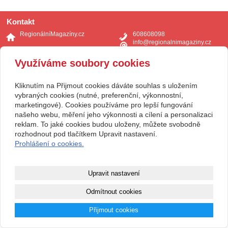
Kontakt
RegionálníMagazíny.cz
608608098
info@regionalnimagaziny.cz
www.regionalnimagaziny.cz
Facebook
Využíváme soubory cookies
Youtube
Kliknutím na Přijmout cookies dáváte souhlas s uložením
vybraných cookies (nutné, preferenční, výkonnostní,
marketingové). Cookies používáme pro lepší fungování
našeho webu, měření jeho výkonnosti a cílení a personalizaci
reklam. To jaké cookies budou uloženy, můžete svobodně
rozhodnout pod tlačítkem Upravit nastavení.
Prohlášení o cookies.
Upravit nastavení
Odmítnout cookies
Přijmout cookies