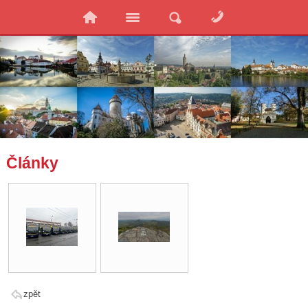
Články
zpět