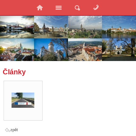
Články
zpět