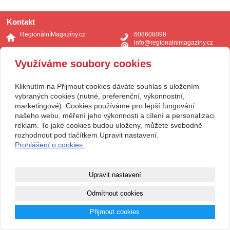
Kontakt
RegionálníMagazíny.cz
608608098
info@regionalnimagaziny.cz
www.regionalnimagaziny.cz
Facebook
Využíváme soubory cookies
Youtube
Kliknutím na Přijmout cookies dáváte souhlas s uložením
vybraných cookies (nutné, preferenční, výkonnostní,
marketingové). Cookies používáme pro lepší fungování
našeho webu, měření jeho výkonnosti a cílení a personalizaci
reklam. To jaké cookies budou uloženy, můžete svobodně
rozhodnout pod tlačítkem Upravit nastavení.
Prohlášení o cookies.
Upravit nastavení
Odmítnout cookies
Přijmout cookies