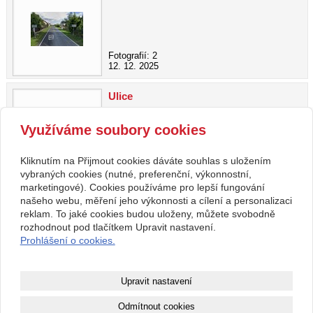
Fotografií: 2
12. 12. 2025
Ulice
Využíváme soubory cookies
Fotografií: 17
Kliknutím na Přijmout cookies dáváte souhlas s uložením
12. 12. 2025
vybraných cookies (nutné, preferenční, výkonnostní,
marketingové). Cookies používáme pro lepší fungování
našeho webu, měření jeho výkonnosti a cílení a personalizaci
zpět
reklam. To jaké cookies budou uloženy, můžete svobodně
rozhodnout pod tlačítkem Upravit nastavení.
Prohlášení o cookies.
Kontakt
RegionálníMagazíny.cz
608608098
info@regionalnimagaziny.cz
Upravit nastavení
www.regionalnimagaziny.cz
Facebook
Odmítnout cookies
Youtube