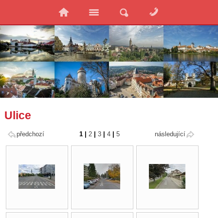
Ulice
předchozí
1
|
2
|
3
|
4
|
5
následující