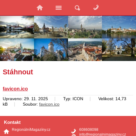
Stáhnout
favicon.ico
|
|
Upraveno: 29. 11. 2025
Typ: ICON
Velikost: 14,73
|
kB
Soubor:
favicon.ico
Kontakt
RegionálníMagazíny.cz
608608098
info@regionalnimagaziny.cz