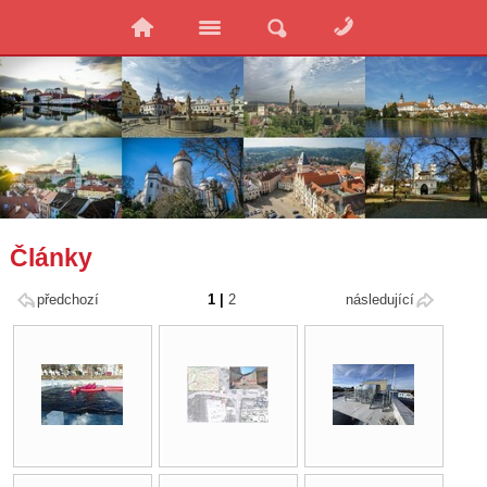
Články
předchozí
1
|
2
následující