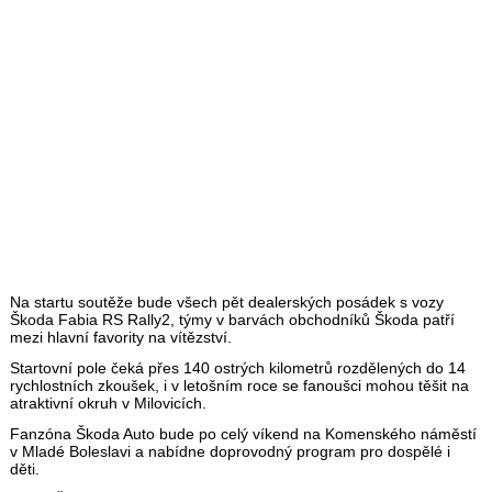
Na startu soutěže bude všech pět dealerských posádek s vozy
Škoda Fabia RS Rally2, týmy v barvách obchodníků Škoda patří
mezi hlavní favority na vítězství.
Startovní pole čeká přes 140 ostrých kilometrů rozdělených do 14
rychlostních zkoušek, i v letošním roce se fanoušci mohou těšit na
atraktivní okruh v Milovicích.
Fanzóna Škoda Auto bude po celý víkend na Komenského náměstí
v Mladé Boleslavi a nabídne doprovodný program pro dospělé i
děti.