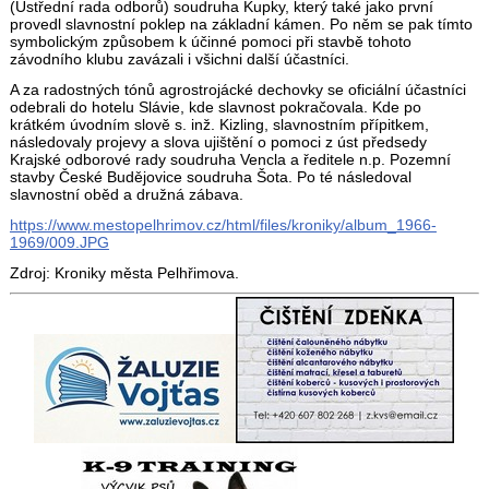
(Ústřední rada odborů) soudruha Kupky, který také jako první
provedl slavnostní poklep na základní kámen. Po něm se pak tímto
symbolickým způsobem k účinné pomoci při stavbě tohoto
závodního klubu zavázali i všichni další účastníci.
A za radostných tónů agrostrojácké dechovky se oficiální účastníci
odebrali do hotelu Slávie, kde slavnost pokračovala. Kde po
krátkém úvodním slově s. inž. Kizling, slavnostním přípitkem,
následovaly projevy a slova ujištění o pomoci z úst předsedy
Krajské odborové rady soudruha Vencla a ředitele n.p. Pozemní
stavby České Budějovice soudruha Šota. Po té následoval
slavnostní oběd a družná zábava.
https://www.mestopelhrimov.cz/html/files/kroniky/album_1966-
1969/009.JPG
Zdroj: Kroniky města Pelhřimova.