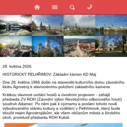
28. května 2026
HISTORICKÝ PELHŘIMOV: Základní kámen KD Máj
Dne 28. května 1966 došlo na staveništi kulturního domu závodního
klubu Agrostroj k slavnostnímu položení základního kamene.
Krátkou slavnost uvítání hostů a úvodním projevem - zahájil
předseda ZV ROH (Závodní výbor Revolučního odborového hnutí)
soudruh Adamec. Po něm pak k významu a poslání tohoto nově
vybudovaného stánku kultury a vzdělání v Pelhřimově, který bude
sloužit nejen Agrostrojákům, ale všem občanům města a širokého
okolí, promluvil předseda ROH Kubát.