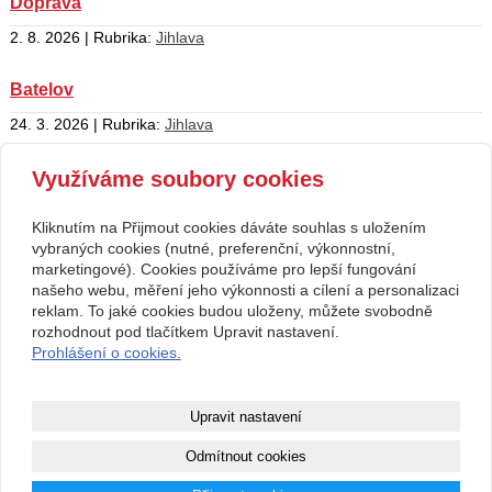
Doprava
2. 8. 2026 | Rubrika:
Jihlava
Batelov
24. 3. 2026 | Rubrika:
Jihlava
Brtnice
Využíváme soubory cookies
10. 7. 2026 | Rubrika:
Jihlava
Kliknutím na Přijmout cookies dáváte souhlas s uložením
vybraných cookies (nutné, preferenční, výkonnostní,
Větrný Jeníkov
marketingové). Cookies používáme pro lepší fungování
našeho webu, měření jeho výkonnosti a cílení a personalizaci
11. 7. 2026 | Rubrika:
Jihlava
reklam. To jaké cookies budou uloženy, můžete svobodně
rozhodnout pod tlačítkem Upravit nastavení.
Prohlášení o cookies.
Kontakt
RegionálníMagazíny.cz
608608098
info@regionalnimagaziny.cz
Upravit nastavení
www.regionalnimagaziny.cz
Facebook
Odmítnout cookies
Youtube