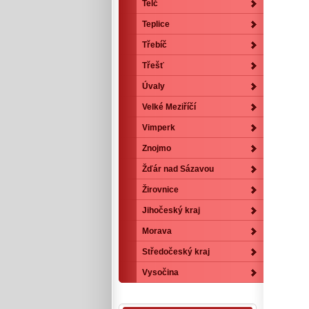
Telč
Teplice
Třebíč
Třešť
Úvaly
Velké Meziříčí
Vimperk
Znojmo
Žďár nad Sázavou
Žirovnice
Jihočeský kraj
Morava
Středočeský kraj
Vysočina