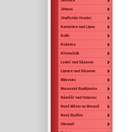
Jemnice
Jihlava
Jindřichův Hradec
Kamenice nad Lipou
Kolín
Košetice
Křemešník
Ledeč nad Sázavou
Lipnice nad Sázavou
Milevsko
Moravské Budějovice
Náměšť nad Oslavou
Nové Město na Moravě
Nový Bydžov
Obrataň