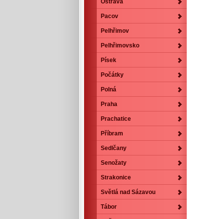
Ostrava
Pacov
Pelhřimov
Pelhřimovsko
Písek
Počátky
Polná
Praha
Prachatice
Příbram
Sedlčany
Senožaty
Strakonice
Světlá nad Sázavou
Tábor