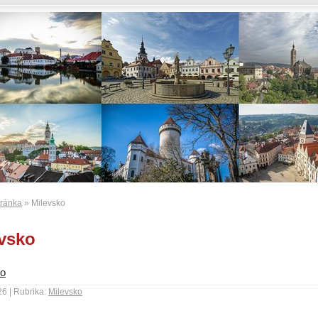
tránka
» Milevsko
vsko
ko
26 | Rubrika:
Milevsko