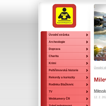
Úvodní stránka
Archeologie
Doprava
Charita
Krimi
Úvodní s
Pelhřimovská historie
Rekordy a kuriozity
Mile
Rodinka Blažkovic
Milevs
TV
12. 2. 20
Webkamery ČR
Zubní pohotovost