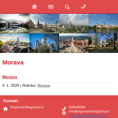
Morava
Morava
5. 1. 2026 | Rubrika:
Morava
Kontakt
RegionálníMagazíny.cz
608608098
info@regionalnimagaziny.cz
www.regionalnimagaziny.cz