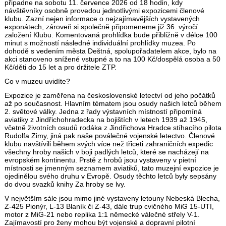
připadne na sobotu 11. července 2026 od 18 hodin, kdy
návštěvníky osobně provedou jednotlivými expozicemi členové
klubu. Zazní nejen informace o nejzajímavějších vystavených
exponátech, zároveň si společně připomeneme již 36. výročí
založení Klubu. Komentovaná prohlídka bude přibližně v délce 100
minut s možností následné individuální prohlídky muzea. Po
dohodě s vedením města Deštná, spolupořadatelem akce, bylo na
akci stanoveno snížené vstupné a to na 100 Kč/dospělá osoba a 50
Kč/děti do 15 let a pro držitele ZTP.
Co v muzeu uvidíte?
Expozice je zaměřena na československé letectví od jeho počátků
až po současnost. Hlavním tématem jsou osudy našich letců během
2. světové války. Jedna z řady výstavních místností připomíná
aviatiky z Jindřichohradecka na bojištích v letech 1939 až 1945,
včetně životních osudů rodáka z Jindřichova Hradce stíhacího pilota
Rudolfa Zimy, jiná pak naše poválečné vojenské letectvo. Členové
klubu navštívili během svých více než třiceti zahraničních expedic
všechny hroby našich v boji padlých letců, které se nacházejí na
evropském kontinentu. Prstě z hrobů jsou vystaveny v pietní
místnosti se jmenným seznamem aviatiků, tato muzejní expozice je
ojedinělou svého druhu v Evropě. Osudy těchto letců byly sepsány
do dvou svazků knihy Za hroby se lvy.
V největším sále jsou mimo jiné vystaveny letouny Nebeská Blecha,
Z-425 Pionýr, L-13 Blaník či Z-43, dále trup cvičného MiG 15-UTI,
motor z MiG-21 nebo replika 1:1 německé válečné střely V-1.
Zajímavostí pro ženy mohou být vojenské a dopravní pilotní