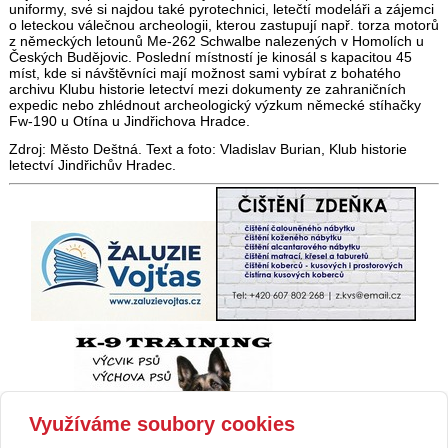
uniformy, své si najdou také pyrotechnici, letečtí modeláři a zájemci
o leteckou válečnou archeologii, kterou zastupují např. torza motorů
z německých letounů Me-262 Schwalbe nalezených v Homolích u
Českých Budějovic. Poslední místností je kinosál s kapacitou 45
míst, kde si návštěvníci mají možnost sami vybírat z bohatého
archivu Klubu historie letectví mezi dokumenty ze zahraničních
expedic nebo zhlédnout archeologický výzkum německé stíhačky
Fw-190 u Otína u Jindřichova Hradce.
Zdroj: Město Deštná. Text a foto: Vladislav Burian, Klub historie
letectví Jindřichův Hradec.
Využíváme soubory cookies