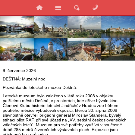
9. července 2026
DEŠTNÁ: Muzejní noc
Pozvánka do leteckého muzea Deštná.
Letecké muzeum bylo založeno v létě roku 2008 v objektu
patřícímu městu Deštná, v prostorách, kde dříve bývalo kino.
Členové Klubu historie letectví Jindřichův Hradec zde během
pouhého měsíce vybudovali expozici, kterou 30. srpna 2008
slavnostně otevřeli brigádní generál Miroslav Štandera, bývalý
stíhací pilot RAF, při své účasti na „XV. setkání československých
válečných letců“. Muzeum pro své potřeby využívá v současné
době 285 metrů čtverečních výstavních ploch. Expozice jsou
přístupné bez průvodce.